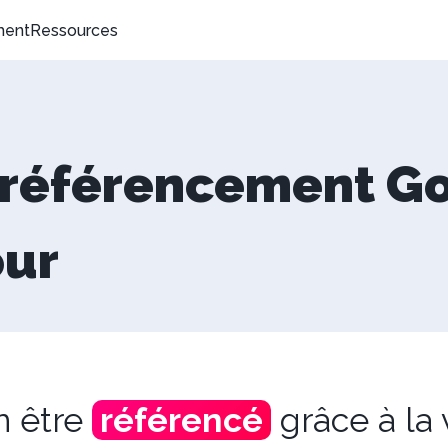
ment
Ressources
e référencement Go
our
 être
référencé
grâce à la 