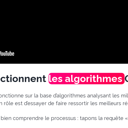
ctionnent
les algorithmes
nctionne sur la base d’algorithmes analysant les mil
 rôle est d’essayer de faire ressortir les meilleurs r
bien comprendre le processus : tapons
la requête