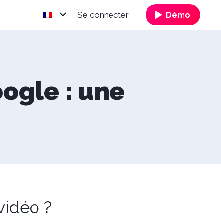
Se connecter
Démo
ogle : une
vidéo ?