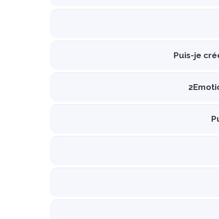
Puis-je cré
2Emotio
P