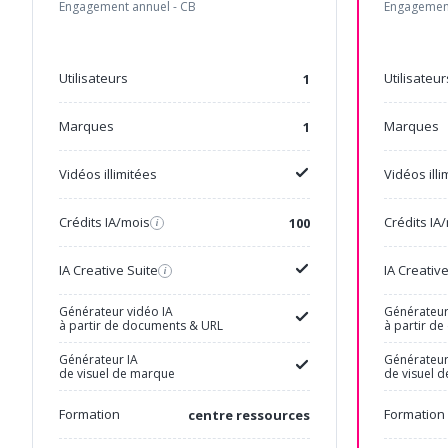
Engagement annuel - CB
Engagement
Utilisateurs
Utilisateur
1
Marques
Marques
1
Vidéos illimitées
Vidéos illi
Crédits IA/mois
Crédits IA
100
i
IA Creative Suite
IA Creativ
i
Générateur vidéo IA
Générateur
à partir de documents & URL
à partir d
Générateur IA
Générateur
de visuel de marque
de visuel 
Formation
Formation
centre ressources