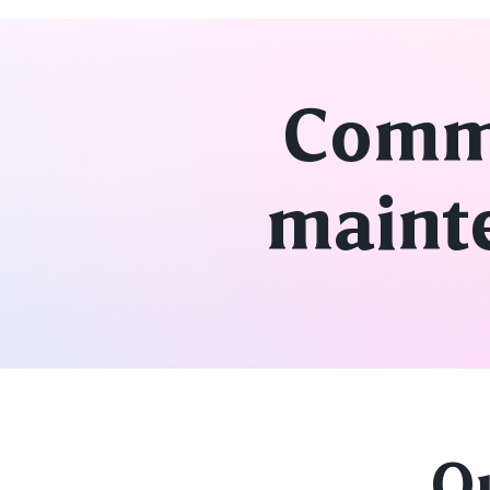
Comm
mainte
Q