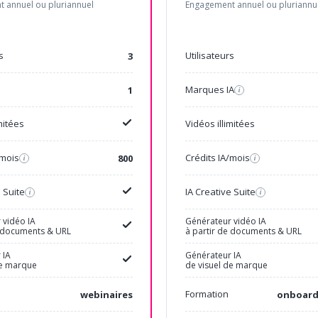
 annuel ou pluriannuel
Engagement annuel ou pluriannu
s
Utilisateurs
3
Marques IA
1
i
mitées
Vidéos illimitées
/mois
Crédits IA/mois
800
i
i
e Suite
IA Creative Suite
i
i
 vidéo IA
Générateur vidéo IA
e documents & URL
à partir de documents & URL
 IA
Générateur IA
de marque
de visuel de marque
Formation
webinaires
onboard