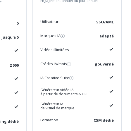
Engagement annuel ou pluriannuel
el
Utilisateurs
SSO/AML
5
Marques IA
adapté
i
jusqu'à 5
Vidéos illimitées
Crédits IA/mois
gouverné
i
2 000
IA Creative Suite
i
Générateur vidéo IA
à partir de documents & URL
Générateur IA
de visuel de marque
Formation
CSM dédié
ing dédié