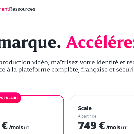
ment
Ressources
 marque.
Accélérez
production vidéo, maîtrisez votre identité et ré
ce à la plateforme complète, française et sécuri
Scale
À partir de
 €
749 €
/mois
/mois
HT
HT