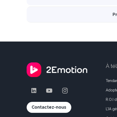
P
À té
Tenda
Adopte
R.O.I 
Contactez-nous
L’IA g