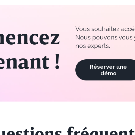
Vous souhaitez accél
encez
Nous pouvons vous y
nos experts.
nant !
Réserver une
démo
uestions fréquent