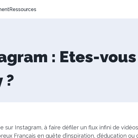
ment
Ressources
tagram : Etes-vous
 ?
sur Instagram, à faire défiler un flux infini de vidé
eux Français en quête d’inspiration, d’éducation ou 