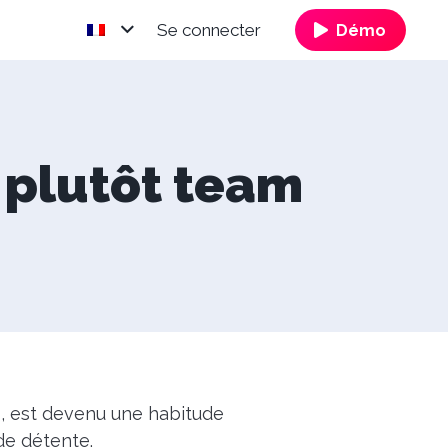
Se connecter
Démo
 plutôt team
os, est devenu une habitude
de détente.