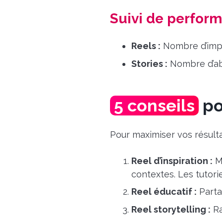
Suivi de perfor
Reels :
Nombre d’impr
Stories :
Nombre d’abo
5 conseils
po
Pour maximiser vos résulta
Reel d’inspiration :
Mo
contextes. Les tutori
Reel éducatif :
Parta
Reel storytelling :
Ra