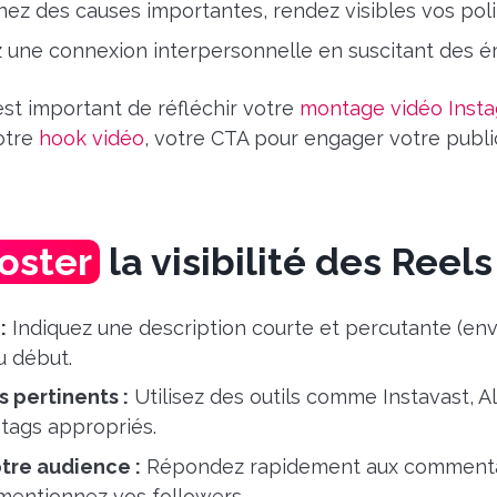
ez des causes importantes, rendez visibles vos poli
une connexion interpersonnelle en suscitant des ém
 est important de réfléchir votre
montage vidéo Inst
votre
hook vidéo
, votre CTA pour engager votre publi
oster
la visibilité des Reels
:
Indiquez une description courte et percutante (env
u début.
s pertinents :
Utilisez des outils comme Instavast, A
htags appropriés.
tre audience :
Répondez rapidement aux commentai
mentionnez vos followers.