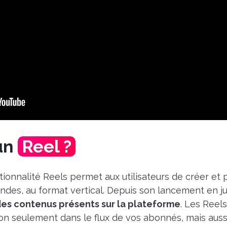
’un
Reel ?
ctionnalité Reels permet aux utilisateurs de créer et
ndes, au format vertical. Depuis son lancement en j
es contenus présents sur la plateforme
. Les Reel
on seulement dans le flux de vos abonnés, mais auss