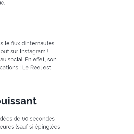
ue.
 le flux d’internautes
tout sur Instagram !
u social. En effet, son
ations ; Le Reel est
uissant
vidéos de 60 secondes
eures (sauf si épinglées