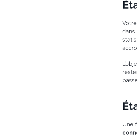
Ét
Votre
dans 
stati
accro
L’obj
reste
passe
Ét
Une f
conn