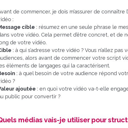
Avant de commencer, je dois m’assurer de connaître l’
idéo :
Message cible
: résumez en une seule phrase le mes
dans votre vidéo. Cela permet d’être concret, et de 
long de votre vidéo.
Cible
: à qui s’adresse votre vidéo ? Vous n’allez pa
audiences, alors avant de commencer votre script vi
les éléments de langages qui la caractérisent.
Besoin
: à quel besoin de votre audience répond vot
vidéo ?
Valeur ajoutée
: en quoi votre vidéo va-t-elle engag
au public pour convertir ?
Quels médias vais-je utiliser pour struc