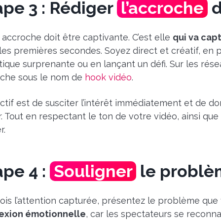
ape 3 : Rédiger
l’accroche
d
 accroche doit être captivante. C’est elle
qui va cap
les premières secondes. Soyez direct et créatif, en
stique surprenante ou en lançant un défi. Sur les rés
che sous le nom de
hook vidéo
.
ectif est de susciter l’intérêt immédiatement et de 
r. Tout en respectant le ton de votre vidéo, ainsi qu
r.
ape 4 :
Souligner
le probl
ois l’attention capturée, présentez le problème que
exion émotionnelle
, car les spectateurs se reconna