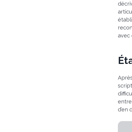
décri
artic
établ
recon
avec 
Ét
Après
scrip
diffi
entre
d’en 