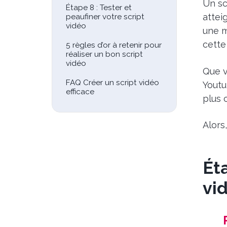
Un sc
Étape 8 : Tester et
attei
peaufiner votre script
vidéo
une m
cette
5 règles d’or à retenir pour
réaliser un bon script
vidéo
Que v
FAQ Créer un script vidéo
Youtu
efficace
plus 
Alors
Ét
vi