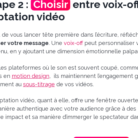
ape 2 :
Choisir
entre voix-of
ptation vidéo
 de vous lancer tête première dans l’écriture, réfléc
ser votre message
. Une
voix-off
peut personnaliser v
nu, en y ajoutant une dimension émotionnelle palpa
les plateformes où le son est souvent coupé, comme
s en
motion design
, ils maintiennent l’engagement gr
ement au
sous-titrage
de vos vidéos.
ptation vidéo, quant à elle, offre une fenêtre ouvert
nière authentique avec votre audience grâce à des 
e impact et sa manière d’immerger le spectateur dan