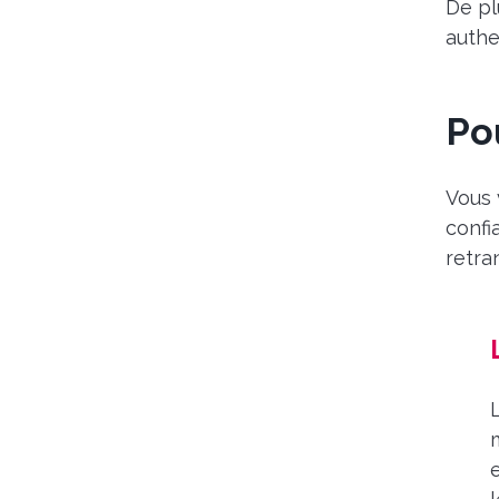
De pl
authe
Po
Vous 
confi
retra