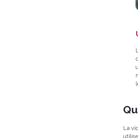
l
Qu
La vi
utili