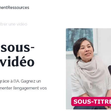
ment
Ressources
itrer une vidéo
 sous-
 vidéo
râce à l’IA. Gagnez un
gmenter l’engagement vos