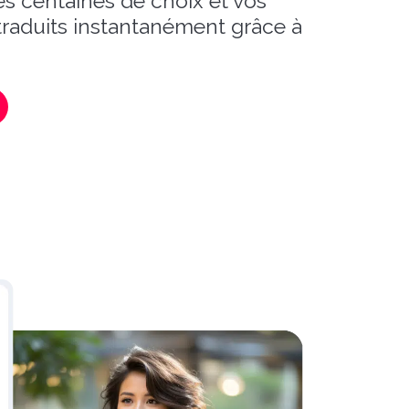
s centaines de choix et vos
 traduits instantanément grâce à