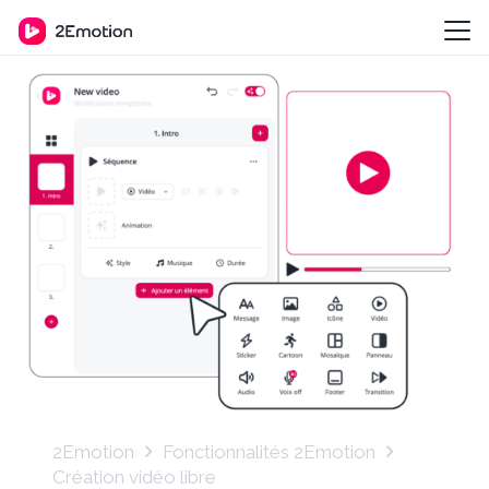
2Emotion
Fonctionnalités 2Emotion
Création vidéo libre