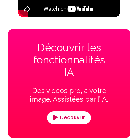
Découvrir les
fonctionnalités
IA
Des vidéos pro, à votre
image. Assistées par l’IA.
Découvrir