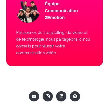
Équipe
Communication
2Emotion
Passionnés de storytelling, de vidéo et
de technologie, nous partageons ici nos
conseils pour réussir votre
communication vidéo.